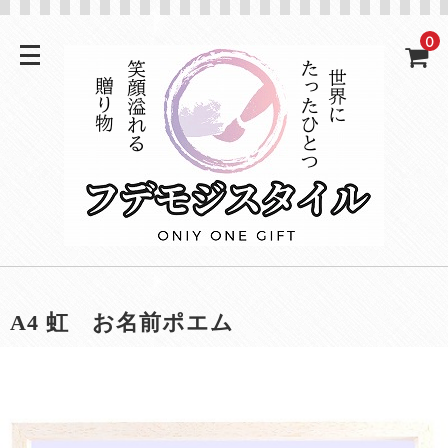
0
A4 虹 お名前ポエム