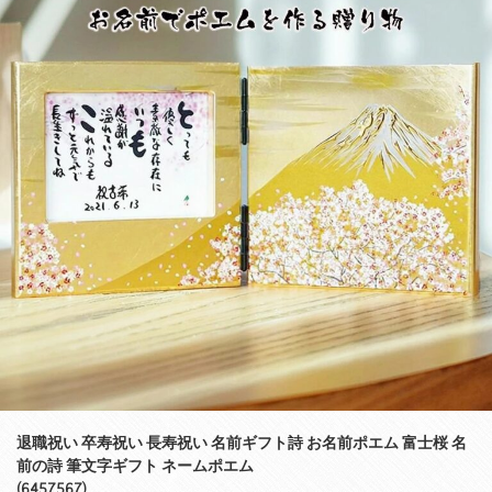
退職祝い 卒寿祝い 長寿祝い 名前ギフト詩 お名前ポエム 富士桜 名
前の詩 筆文字ギフト ネームポエム
(6457567)