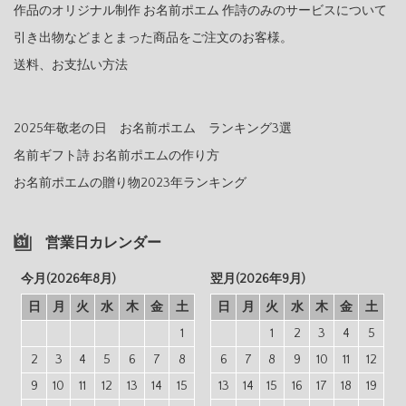
作品のオリジナル制作 お名前ポエム 作詩のみのサービスについて
引き出物などまとまった商品をご注文のお客様。
送料、お支払い方法
2025年敬老の日 お名前ポエム ランキング3選
名前ギフト詩 お名前ポエムの作り方
お名前ポエムの贈り物2023年ランキング
営業日カレンダー
今月(2026年8月)
翌月(2026年9月)
日
月
火
水
木
金
土
日
月
火
水
木
金
土
1
1
2
3
4
5
2
3
4
5
6
7
8
6
7
8
9
10
11
12
9
10
11
12
13
14
15
13
14
15
16
17
18
19