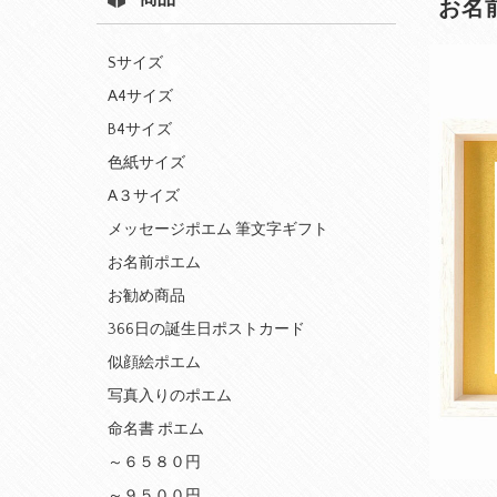
お名
Sサイズ
A4サイズ
B4サイズ
色紙サイズ
A３サイズ
メッセージポエム 筆文字ギフト
お名前ポエム
お勧め商品
366日の誕生日ポストカード
似顔絵ポエム
写真入りのポエム
命名書 ポエム
～６５８０円
～９５００円