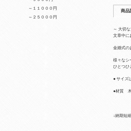
～１１０００円
商品
～２５０００円
～ 大切
文章中に
金婚式の
様々なシ
ひとつひ
● サイズ
●材質 
↓納期短