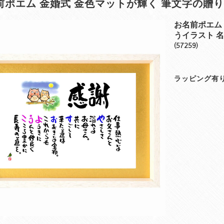
前ポエム 金婚式 金色マットが輝く 筆文字の贈り
お名前ポエム 
うイラスト 
(57259)
ラッピング有