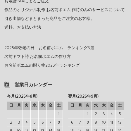
お電話,FAXによるご注文
作品のオリジナル制作 お名前ポエム 作詩のみのサービスについて
引き出物などまとまった商品をご注文のお客様。
送料、お支払い方法
2025年敬老の日 お名前ポエム ランキング3選
名前ギフト詩 お名前ポエムの作り方
お名前ポエムの贈り物2023年ランキング
営業日カレンダー
今月(2026年8月)
翌月(2026年9月)
日
月
火
水
木
金
土
日
月
火
水
木
金
土
1
1
2
3
4
5
2
3
4
5
6
7
8
6
7
8
9
10
11
12
9
10
11
12
13
14
15
13
14
15
16
17
18
19