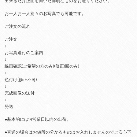
出来るだけ正面を向いた鮮明なものをお送りください。
お一人お一人別々のお写真でも可能です。
ご注文の流れ
ご注文
↓
お写真送付のご案内
↓
線画確認(ご希望の方のみ)(修正1回のみ)
↓
色付け(修正不可)
↓
完成画像の送付
↓
発送
●基本的には14営業日以内の出荷。
●直送の場合はお値段の分かるものはお入れしませんのでご安心下