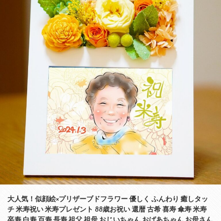
大人気！似顔絵×プリザーブドフラワー 優しく ふんわり 癒しタッ
チ 米寿祝い 米寿プレゼント 88歳お祝い 還暦 古希 喜寿 傘寿 米寿
卒寿 白寿 百寿 長寿 祖父 祖母 おじいちゃん おばあちゃん お母さん