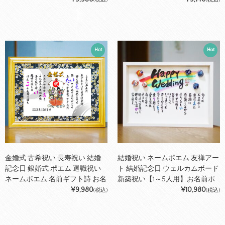
(税込)
(税込)
いに 鶴と亀 縁起物 名入れプレ
お名前ポエム 筆文字ギフト ネー
ゼント 世界にたったひとつ 【フ
ムポエム 名前の詩 【2名様下の
ルネーム～お二人下のお名前
お名前用】 【世界にたったひと
用】筆文字ギフト ネームポエム
つ】あいうえお作文 おしゃれ 名
Hot
Hot
前詩
金婚式 古希祝い 長寿祝い 結婚
結婚祝い ネームポエム 友禅アー
記念日 銀婚式 ポエム 退職祝い
ト 結婚記念日 ウェルカムボード
ネームポエム 名前ギフト詩 お名
新築祝い【1～5人用】お名前ポ
前 ポエム 【フルネーム～2名様
¥9,980
エム 名前ギフト詩 B4サイズ
¥10,980
(税込)
(税込)
用】