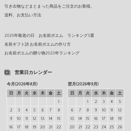
引き出物などまとまった商品をご注文のお客様。
送料、お支払い方法
2025年敬老の日 お名前ポエム ランキング3選
名前ギフト詩 お名前ポエムの作り方
お名前ポエムの贈り物2023年ランキング
営業日カレンダー
今月(2026年8月)
翌月(2026年9月)
日
月
火
水
木
金
土
日
月
火
水
木
金
土
1
1
2
3
4
5
2
3
4
5
6
7
8
6
7
8
9
10
11
12
9
10
11
12
13
14
15
13
14
15
16
17
18
19
16
17
18
19
20
21
22
20
21
22
23
24
25
26