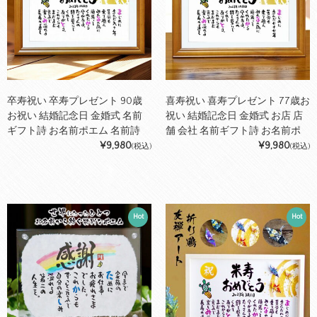
卒寿祝い 卒寿プレゼント 90歳
喜寿祝い 喜寿プレゼント 77歳お
お祝い 結婚記念日 金婚式 名前
祝い 結婚記念日 金婚式 お店 店
ギフト詩 お名前ポエム 名前詩
舗 会社 名前ギフト詩 お名前ポ
各種御祝いに 鶴と亀 縁起物 名
¥9,980
エム 各種御祝いに 鶴と亀 縁起
¥9,980
(税込)
(税込)
入れプレゼント 世界にたったひ
物 名入れプレゼント 世界にたっ
とつ 【フルネーム～お二人下の
たひとつ 【フルネーム～お二人
お名前用】筆文字ギフト ネーム
下のお名前用】筆文字ギフト ネ
ポエム 名前ポエム おしゃれ あ
ームポエム 名前の詩 おしゃれ
Hot
Hot
いうえお作文
あいうえお作文 名前詩 名前ポエ
ム ネームインポエム