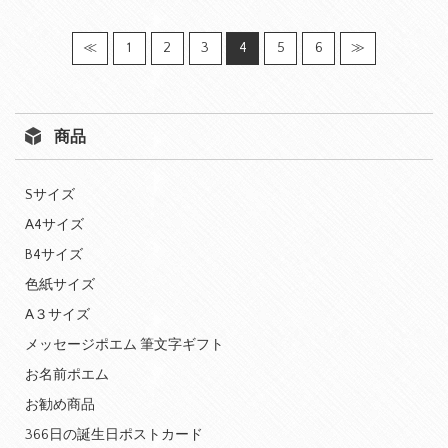
≪
1
2
3
4
5
6
≫
商品
Sサイズ
A4サイズ
B4サイズ
色紙サイズ
A３サイズ
メッセージポエム 筆文字ギフト
お名前ポエム
お勧め商品
366日の誕生日ポストカード