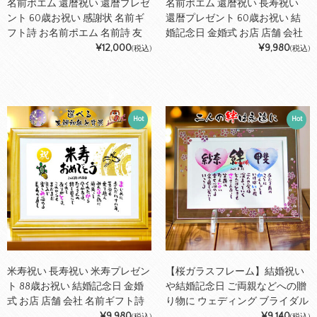
名前ポエム 還暦祝い 還暦プレゼ
名前ポエム 還暦祝い 長寿祝い
ント 60歳お祝い 感謝状 名前ギ
還暦プレゼント 60歳お祝い 結
フト詩 お名前ポエム 名前詩 友
婚記念日 金婚式 お店 店舗 会社
禅和紙 x ちぎり和紙 (1人～2人用)
¥12,000
名前ギフト詩 お名前ポエム 名前
¥9,980
(税込)
(税込)
詩 各種御祝いに 鶴と亀 縁起物
名入れプレゼント 世界にたった
ひとつ 【フルネーム～お二人下
のお名前用】筆文字ギフト ネー
Hot
Hot
ムポエム
米寿祝い 長寿祝い 米寿プレゼン
【桜ガラスフレーム】結婚祝い
ト 88歳お祝い 結婚記念日 金婚
や結婚記念日 ご両親などへの贈
式 お店 店舗 会社 名前ギフト詩
り物に ウェディング ブライダル
お名前ポエム お名前詩 各種御祝
¥9,980
ウエルカムボード 名前ギフト詩
¥9,140