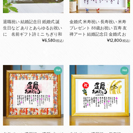
退職祝い 結婚記念日 紙婚式 誕
金婚式 米寿祝い 長寿祝い 米寿
生日など ありとあらゆるお祝い
プレゼント 88歳お祝い 百寿 友
に 名前ギフト詩ミニ ちぎり和
禅アート 結婚記念日 金婚式 お
紙 ※飾り場所を選ばないかわ
¥6,580
店 店舗 会社 名前ギフト詩 お名
¥12,800
(税込)
(税込)
いいサイズ お名前ポエム ネーム
前ポエム 【ありとあらゆる御
ポエム 筆文字ギフト おしゃれ
祝いにご対応可能】 折り鶴と亀
あいうえお作文 名前詩 名前ポエ
縁起物 名入れプレゼント 世界に
ム ネームイン ポエム
たったひとつ 【フルネーム～お
Hot
Hot
二人下のお名前用】おしゃれ